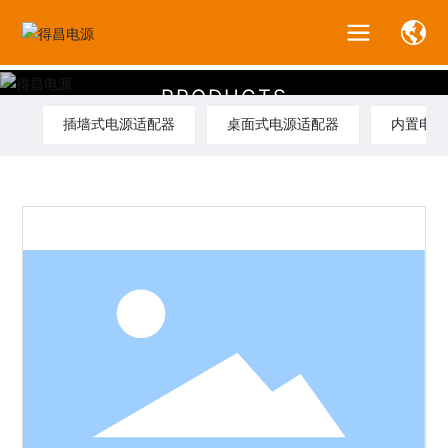
产
品
中
心
P
R
O
D
U
C
T
S
插墙式电源适配器
桌面式电源适配器
内置电源